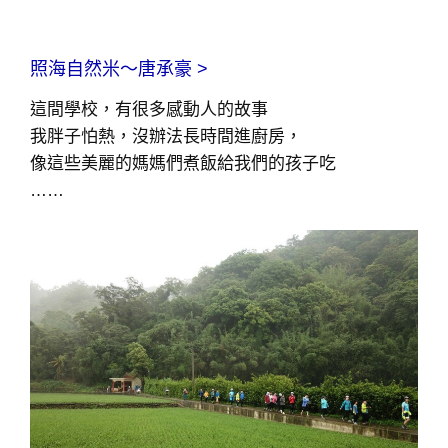
照海自然米～唐承豪 >
這間學校，有很多感動人的故事
我胖子怕熱，沒辦法長時間進廚房，
像這些美麗的媽媽們煮飯給我們的孩子吃
……