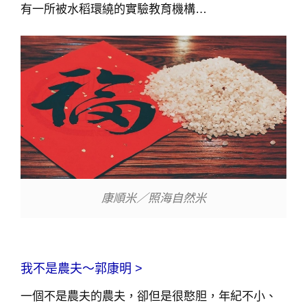
有一所被水稻環繞的實驗教育機構…
康順米／照海自然米
我不是農夫～郭康明 >
一個不是農夫的農夫，卻但是很憨胆，年紀不小、