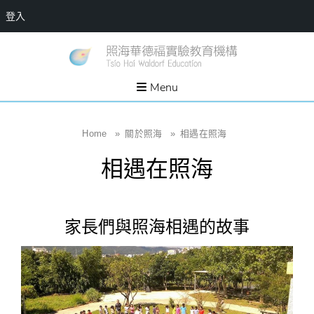
登入
Skip
一個
新
讓孩
to
子長
竹
出內
content
Menu
在力
縣
量的
生態
照
家
園，
海
Home
»
關於照海
»
相遇在照海
位於
新竹
華
縣新
相遇在照海
埔鎮
德
霄裡
溪畔
福
的農
場和
實
教育
家長們與照海相遇的故事
社群
驗
教
育
機
構