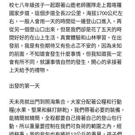
校七八年級孩子一起跟著山鹿老師團隊走上霞喀羅
國家步道，這個步道全長22公里，海拔1700公尺左
右，一般人會用一天的時間從一邊登山口進入，再
從另一個登山口出來，但是我們卻是花了五天的時
間好好的在山上生活，真實體驗和山林學習，在出
發前，我是有些期待又有些忐忑不安的，因為未知
的前面，不知道會發生什麼事情，但我知道我一定
會有所不同，就讓事情自然的發生，開心的承接著
上天給予的禮物。
出發的第一天
天未亮就出門到照海集合，大家分配著公糧和行動
糧(水果、堅果和蘇打餅乾)，我們帶著必要的裝備，
能精簡就精簡，全程都要自己揹著自己的登山包行
動，所以重量要控制在我們可負荷的範圍之內，經
過秤重，我的背包也有將近12公斤的重量，孩子們