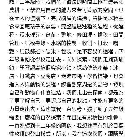
驗，三年級時，我們花了很長的時間工作在建築和
農耕上，學習用自己的能力來蓋可遮蔽的空間，也
在大人的協助下，完成樹屋的建造；農耕是以種主
食來回應孩子的需要，完整經歷種稻的過程，從選
種、浸水催芽、育苗、整地、修田埂、插秧、田間
管理、抓福壽螺、水路的控制、收割、打穀、曬
穀、風鼓篩選、碾米、包裝，是不容易的過程；四
年級開始從學校走出去，向外探索，我們走到新埔
鎮，學習認識這個客家小鎮，探訪傳統產業：冰
店、打鐵店、豆腐店，走進市場，學習柿染，也會
進入人與動物的課程，練習觀察周遭的動物，發現
自己和動物有什麼連結，我們走出去探索，都是為
了更了解自己，更認識自己的狀態，才能有更多的
力量走出去。這也讓我一直思考，孩子到了五年級
需要什麼樣的自然探索？而且是有累積性的堆疊，
一直連續到十二年級的圖像，我想找尋有別於目標
性攻頂的登山模式，所以，我在這次秋假，跟隨學