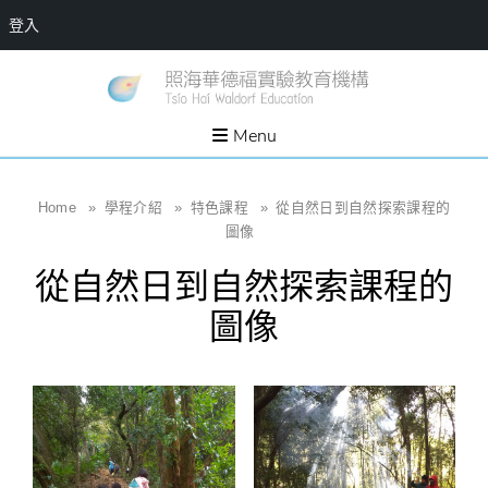
登入
Skip
一個
新
讓孩
to
子長
竹
出內
content
Menu
在力
縣
量的
生態
照
家
園，
海
Home
»
學程介紹
»
特色課程
»
從自然日到自然探索課程的
位於
新竹
華
圖像
縣新
埔鎮
德
霄裡
從自然日到自然探索課程的
溪畔
福
的農
圖像
場和
實
教育
社群
驗
教
育
機
構