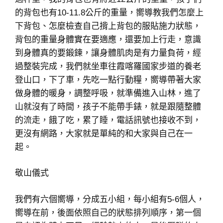
的背包也有10-11.8公斤的重量，嚮導教我們怎麼上
下背包、怎麼檢查自己揹上背包的服貼施力狀態，
背包的重量身體實在要適應，還要加上行走，意識
到身體真的要鍛鍊，讓身體肌肉是有力量負荷，經
過整裝完成，我們就坐車往霞喀羅國家步道的養老
登山口，下了車，先吃一點行動糧，嚮導帶著大家
做身體的暖身，調整呼吸，就準備進入山林，進了
山就沒有了時間，孩子不能帶手錶，就是跟隨整體
的流走，餓了吃，累了睡，電話訊號也接收不到，
更沒有網路，大家就是單純的和大家與自己在一
起。
敬山儀式
我們有六個嚮導，分成五小組，每小組有5-6個人，
嚮導在前，後面依照自己的狀態排列順序，第一個