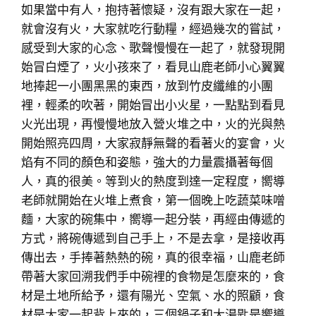
如果當中有人，抱持著懷疑，沒有跟大家在一起，
就會沒有火，大家就吃行動糧，經過幾次的嘗試，
感受到大家的心念、歌聲慢慢在一起了，就發現開
始冒白煙了，火小孩來了，看見山鹿老師小心翼翼
地捧起一小團黑黑的東西，放到竹皮纖維的小團
裡，輕柔的吹著，開始冒出小火星，一點點到看見
火光出現，再慢慢地放入營火堆之中，火的光與熱
開始照亮四周，大家寂靜無聲的看著火的宴會，火
焰有不同的顏色和姿態，強大的力量震攝著每個
人，真的很美。等到火的熱度到達一定程度，嚮導
老師就開始在火堆上煮食，第一個晚上吃蔬菜味噌
麵，大家的碗集中，嚮導一起分裝，再經由傳遞的
方式，將碗傳遞到自己手上，不是去拿，是接收再
傳出去，手捧著熱熱的碗，真的很幸福，山鹿老師
帶著大家回溯我們手中碗裡的食物是怎麼來的，食
材是土地所給予，還有陽光、空氣、水的照顧，食
材是大家一起背上來的，三個鍋子和大湯匙是嚮導