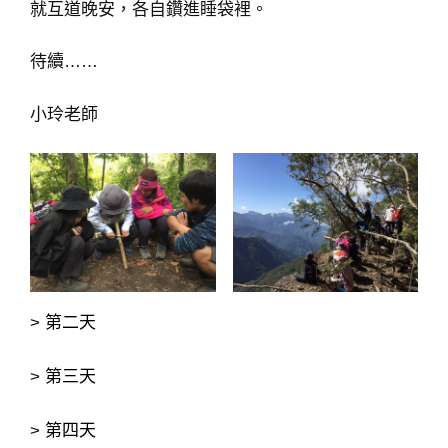
就互道晚安，各自鑽進睡袋裡。
待續……
小玲老師
>
第二天
>
第三天
>
第四天