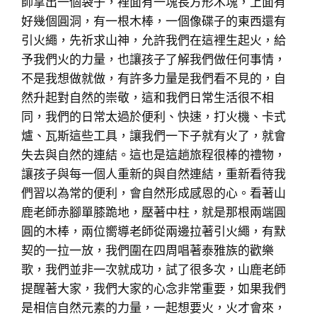
師拿出一個袋子，裡面有一塊長方形木塊，上面有
好幾個圓洞，有一根木棒，一個像碟子的東西還有
引火繩，先祈求山神，允許我們在這裡生起火，給
予我們火的力量，也讓孩子了解我們做任何事情，
不是我想做就做，有許多力量是我們看不見的，自
然升起對自然的崇敬，這和我們日常生活很不相
同，我們的日常太過於便利、快速，打火機、卡式
爐、瓦斯這些工具，讓我們一下子就有火了，就會
失去與自然的連結。這也是這趟旅程很棒的禮物，
讓孩子與每一個人重新的與自然連結，重新看待我
們習以為常的便利，會自然形成感恩的心。看著山
鹿老師赤腳單膝跪地，壓著中柱，就是那根兩端圓
圓的木棒，兩位嚮導老師從兩邊拉著引火繩，有默
契的一拉一放，我們圍在四周唱著泰雅族的歡樂
歌，我們並非一次就成功，試了很多次，山鹿老師
提醒著大家，我們大家的心念非常重要，如果我們
是相信自然元素的力量，一起想要火，火才會來，