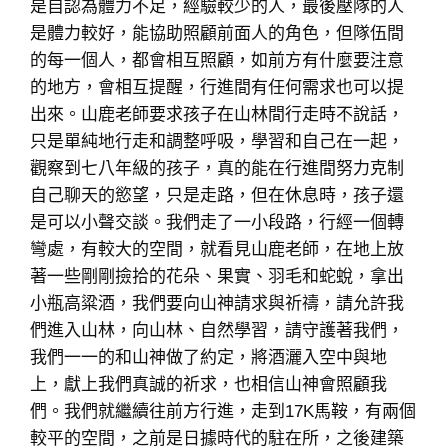
是自認為體力不足，經驗較少的人，最後壓隊的人
是體力較好，能協助照顧前面人的角色，但隊伍間
的每一個人，都會相互照顧，如前方有什麼要注意
的地方，會相互提醒，行進間有任何需求也可以提
出來。山鹿老師要求孩子在山林間行走時不說話，
只是單純地行走和調整呼吸，學習和自己在一起，
觀察到七八年級的孩子，真的能在行進間努力克制
自己聊天的慾望，只是走路，但在休息時，孩子還
是可以小聲交談。我們走了一小段路，行經一個轉
彎處，有較大的空間，就看見山鹿老師，在地上放
著一些剛剛撿拾的花朵、果實、羽毛和蛇蛻，拿出
小瓶高粱酒，我們要向山神請求與祈禱，請允許我
們進入山林，向山林、自然學習，請守護著我們，
我們一一的和山神做了約定，將酒灑入空中與地
上，獻上我們真誠的祈求，也相信山神會照顧我
們。我們就繼續往前方行進，走到17K馬鞍，有兩個
較平的空間，之前是日據時代的駐在所，之後建築