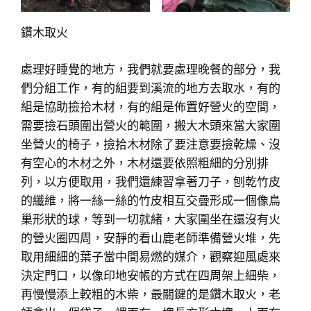
鑽木取火
處理好睡覺的地方，我們就要處理晚餐的部分，我
們分組工作，有的組要到溪流的地方去取水，有的
組是協助撿拾木材，有的組是佈置好營火的空間，
需要撿石頭圍出營火的範圍，搬大木頭來當大家圍
坐營火的椅子，撿拾木材除了要注意要撿乾燥、沒
有空心的木材之外，木材還要依照粗細的分別排
列，以方便取用，我們還練習拿著刀子，刨乾竹皮
的纖維，將一絲一絲的竹皮相互交疊形成一個像鳥
巢形狀的球，等到一切就緒，大家圍坐在還沒有火
的營火圈四周，安靜的看山鹿老師準備營火堆，先
取用細細的葉子當中間易燃的媒介，觀察迎風處來
決定門口，以像印地安帳的方式在四周架上細柴，
再慢慢添上較粗的木柴，最關鍵的是鑽木取火，老